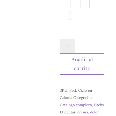
Ciclo
en
Calma
Añadir al
cantidad
carrito
SKU:
Pack Ciclo en
Calama
Categorías:
Catalogo completo
,
Packs
Etiquetas:
crema
,
dolor