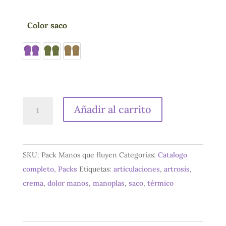
Color saco
Manos
Añadir al carrito
que
fluyen
cantidad
SKU:
Pack Manos que fluyen
Categorías:
Catalogo
completo
,
Packs
Etiquetas:
articulaciones
,
artrosis
,
crema
,
dolor manos
,
manoplas
,
saco
,
térmico