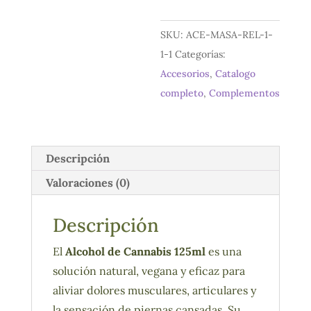
Rápido
y
SKU:
ACE-MASA-REL-1-
Natural
1-1
Categorías:
para
Accesorios
,
Catalogo
Dolores
completo
,
Complementos
Musculares
–
Sacoterapia
Descripción
cantidad
Valoraciones (0)
Descripción
El
Alcohol de Cannabis 125ml
es una
solución natural, vegana y eficaz para
aliviar dolores musculares, articulares y
la sensación de piernas cansadas. Su